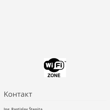
Koнтакт
Ing. Rastislav Štepita