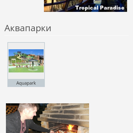
Aквапарки
Aquapark
Tatralandia 1 km