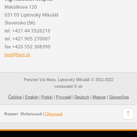
Matúškova 120
031 05 Liptovský Mikuláš
Slovensko (SK)
tel. +421 44 5526210
tel. +421 905 270007
fax +420 552 308399
bed@bed.
sk
Penzion Via Mara, Liptovský Mikuláš © 2011-2022
cestovatel ® sk
Čeština
|
English
|
Polski
|
Русский
|
Deutsch
|
Magyar
|
Slovenčina
Формат:
Мобильный
|
Обычный