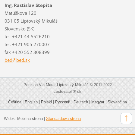
Ing. Rastislav Štepita
Matúškova 120
031 05 Liptovský Mikuláš
Slovensko (SK)
tel. +421 44 5526210
tel. +421 905 270007
fax +420 552 308399
bed@bed.
sk
Penzion Via Mara, Liptovský Mikuláš © 2011-2022
cestovatel ® sk
Čeština
|
English
|
Polski
|
Русский
|
Deutsch
|
Magyar
|
Slovenčina
Widok:
Mobilna strona
|
Standardowa strona