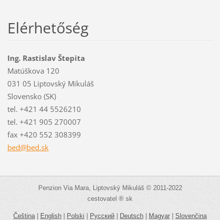
Elérhetőség
Ing. Rastislav Štepita
Matúškova 120
031 05 Liptovský Mikuláš
Slovensko (SK)
tel. +421 44 5526210
tel. +421 905 270007
fax +420 552 308399
bed@bed.
sk
Penzion Via Mara, Liptovský Mikuláš © 2011-2022
cestovatel ® sk
Čeština
|
English
|
Polski
|
Русский
|
Deutsch
|
Magyar
|
Slovenčina