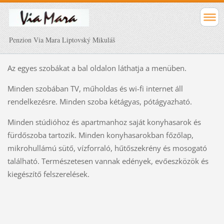
Penzion Via Mara Liptovský Mikuláš
Az egyes szobákat a bal oldalon láthatja a menüben.
Minden szobában TV, műholdas és wi-fi internet áll
rendelkezésre. Minden szoba kétágyas, pótágyazható.
Minden stúdióhoz és apartmanhoz saját konyhasarok és
fürdőszoba tartozik. Minden konyhasarokban főzőlap,
mikrohullámú sütő, vízforraló, hűtőszekrény és mosogató
található. Természetesen vannak edények, evőeszközök és
kiegészítő felszerelések.