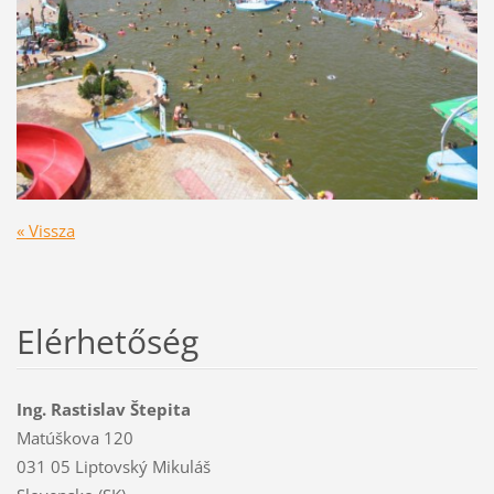
« Vissza
Elérhetőség
Ing. Rastislav Štepita
Matúškova 120
031 05 Liptovský Mikuláš