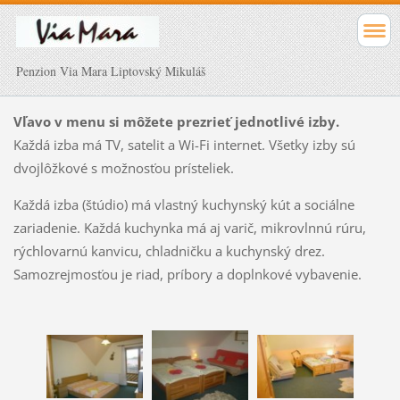
Penzion Via Mara Liptovský Mikuláš
Vľavo
v
menu
si
môžete
prezrieť
jednotlivé
izby
.
Každá izba
má
TV
,
satelit
a
Wi
-F
i
internet
.
Všetky
izby
sú
dvojlôžkové
s
možnosťou
prísteliek
.
Každá izba
(
štúdio
)
má
vlastný kuchynský
kút
a
sociálne
zariadenie
.
Každá
kuchynka
má
aj
varič
,
mikrovlnnú
rúru
,
rýchlovarnú
kanvicu
,
chladničku
a
kuchynský
drez
.
Samozrejmosťou
je
riad
,
príbory
a
doplnkové
vybavenie
.