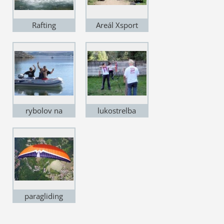
Rafting
Areál Xsport
rybolov na
lukostrelba
L.Mare
Xsport
paragliding