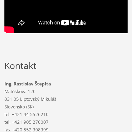
Kontakt
Ing. Rastislav Štepita
Matúškova 120
031 05 Liptovský Mikuláš
Slovensko (SK)
tel. +421 44 5526210
tel. +421 905 270007
fax +420 552 308399