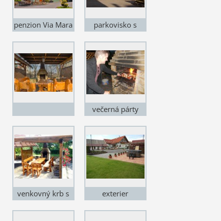
penzion Via Mara
parkovisko s
výhľadom na
Baranec
večerná párty
venkovný krb s
exterier
posedením