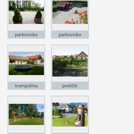
parkovisko
parkovisko
trampolína
potôčik
Jalovčanka pred
domom